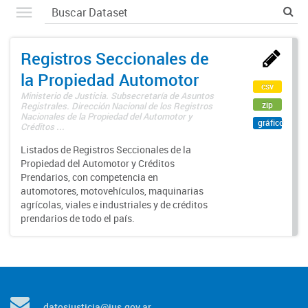
Registros Seccionales de
la Propiedad Automotor
csv
Ministerio de Justicia. Subsecretaría de Asuntos
zip
Registrales. Dirección Nacional de los Registros
Nacionales de la Propiedad del Automotor y
gráfico
Créditos ...
Listados de Registros Seccionales de la
Propiedad del Automotor y Créditos
Prendarios, con competencia en
automotores, motovehículos, maquinarias
agrícolas, viales e industriales y de créditos
prendarios de todo el país.
datosjusticia@jus.gov.ar