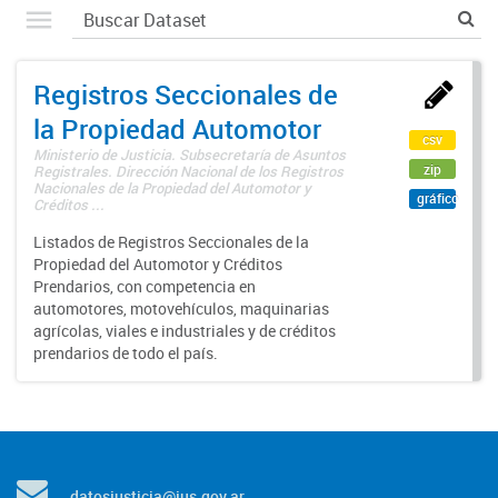
Registros Seccionales de
la Propiedad Automotor
csv
Ministerio de Justicia. Subsecretaría de Asuntos
zip
Registrales. Dirección Nacional de los Registros
Nacionales de la Propiedad del Automotor y
gráfico
Créditos ...
Listados de Registros Seccionales de la
Propiedad del Automotor y Créditos
Prendarios, con competencia en
automotores, motovehículos, maquinarias
agrícolas, viales e industriales y de créditos
prendarios de todo el país.
datosjusticia@jus.gov.ar