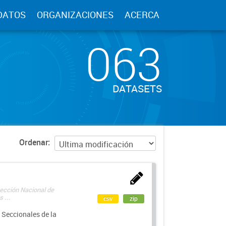
DATOS
ORGANIZACIONES
ACERCA
063
DATASETS
Ordenar
rección Nacional de
 ...
csv
zip
 Seccionales de la