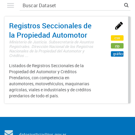
Registros Seccionales de
la Propiedad Automotor
csv
Ministerio de Justicia. Subsecretaría de Asuntos
zip
Registrales. Dirección Nacional de los Registros
Nacionales de la Propiedad del Automotor y
gráfico
Créditos ...
Listados de Registros Seccionales de la
Propiedad del Automotor y Créditos
Prendarios, con competencia en
automotores, motovehículos, maquinarias
agrícolas, viales e industriales y de créditos
prendarios de todo el país.
datosjusticia@jus.gov.ar