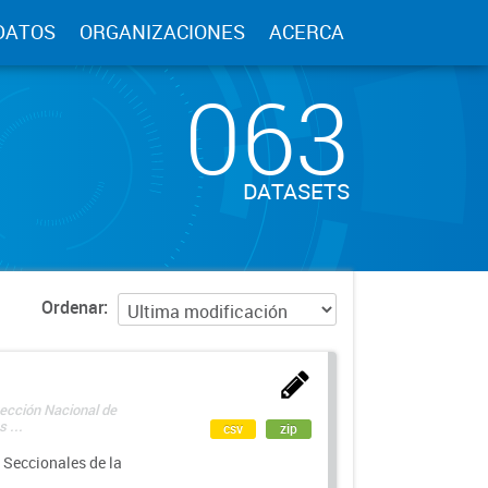
DATOS
ORGANIZACIONES
ACERCA
063
DATASETS
Ordenar
rección Nacional de
 ...
csv
zip
 Seccionales de la