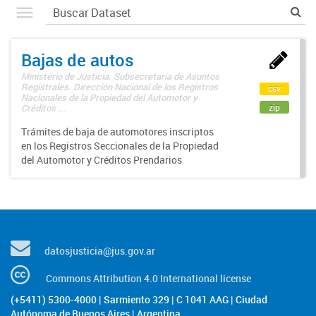
Bajas de autos
Ministerio de Justicia. Subsecretaría de Asuntos
Registrales. Dirección Nacional de los Registros
csv
Nacionales de la Propiedad del Automotor y
zip
Créditos ...
Trámites de baja de automotores inscriptos
en los Registros Seccionales de la Propiedad
del Automotor y Créditos Prendarios
datosjusticia@jus.gov.ar
Commons Attribution 4.0 International license
(+5411) 5300-4000 | Sarmiento 329 | C 1041 AAG | Ciudad
Autónoma de Buenos Aires | Argentina