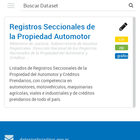
Registros Seccionales de
la Propiedad Automotor
csv
Ministerio de Justicia. Subsecretaría de Asuntos
zip
Registrales. Dirección Nacional de los Registros
Nacionales de la Propiedad del Automotor y
gráfico
Créditos ...
Listados de Registros Seccionales de la
Propiedad del Automotor y Créditos
Prendarios, con competencia en
automotores, motovehículos, maquinarias
agrícolas, viales e industriales y de créditos
prendarios de todo el país.
datosjusticia@jus.gov.ar