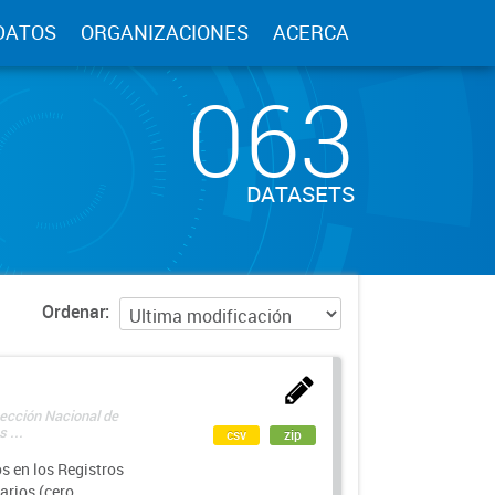
DATOS
ORGANIZACIONES
ACERCA
063
DATASETS
Ordenar
rección Nacional de
 ...
csv
zip
s en los Registros
arios (cero