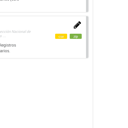
rección Nacional de
 ...
csv
zip
Registros
arios.