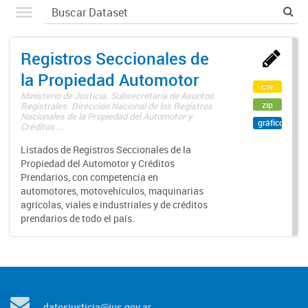
Registros Seccionales de
la Propiedad Automotor
csv
Ministerio de Justicia. Subsecretaría de Asuntos
zip
Registrales. Dirección Nacional de los Registros
Nacionales de la Propiedad del Automotor y
gráfico
Créditos ...
Listados de Registros Seccionales de la
Propiedad del Automotor y Créditos
Prendarios, con competencia en
automotores, motovehículos, maquinarias
agrícolas, viales e industriales y de créditos
prendarios de todo el país.
datosjusticia@jus.gov.ar