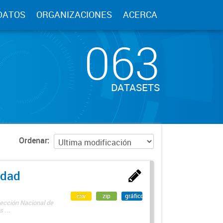
DATOS
ORGANIZACIONES
ACERCA
063
DATASETS
Ordenar
edad
csv
zip
gráfico
rección Nacional de
 ...