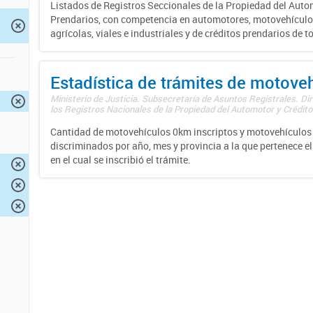
Listados de Registros Seccionales de la Propiedad del Auto
Prendarios, con competencia en automotores, motovehículo
agrícolas, viales e industriales y de créditos prendarios de to
Estadística de trámites de motove
Ministerio de Justicia. Subsecretaría de Asuntos Registrales. Di
los Registros Nacionales de la Propiedad del Automotor y Créditos
Cantidad de motovehículos 0km inscriptos y motovehículos 
discriminados por año, mes y provincia a la que pertenece el
en el cual se inscribió el trámite.