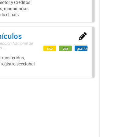
motor y Créditos
s, maquinarias
do el país.
hículos
rección Nacional de
 ...
csv
zip
gráfico
transferidos,
 registro seccional