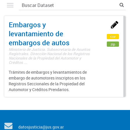
Embargos y
levantamiento de
csv
embargos de autos
zip
Ministerio de Justicia. Subsecretaría de Asuntos
Registrales. Dirección Nacional de los Registros
Nacionales de la Propiedad del Automotor y
Créditos ...
Trámites de embargos y levantamientos de
embargo de automotores inscriptos en los
Registros Seccionales de la Propiedad del
Automotor y Créditos Prendarios.
datosjusticia@jus.gov.ar