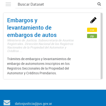
Embargos y
levantamiento de
csv
embargos de autos
zip
Ministerio de Justicia. Subsecretaría de Asuntos
Registrales. Dirección Nacional de los Registros
Nacionales de la Propiedad del Automotor y
Créditos ...
Trámites de embargos y levantamientos de
embargo de automotores inscriptos en los
Registros Seccionales de la Propiedad del
Automotor y Créditos Prendarios.
datosjusticia@jus.gov.ar