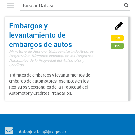
Embargos y
levantamiento de
csv
embargos de autos
zip
Ministerio de Justicia. Subsecretaría de Asuntos
Registrales. Dirección Nacional de los Registros
Nacionales de la Propiedad del Automotor y
Créditos ...
Trámites de embargos y levantamientos de
embargo de automotores inscriptos en los
Registros Seccionales de la Propiedad del
Automotor y Créditos Prendarios.
datosjusticia@jus.gov.ar