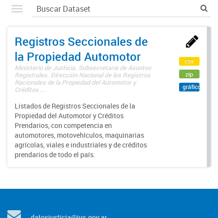
Registros Seccionales de
la Propiedad Automotor
csv
Ministerio de Justicia. Subsecretaría de Asuntos
zip
Registrales. Dirección Nacional de los Registros
Nacionales de la Propiedad del Automotor y
gráfico
Créditos ...
Listados de Registros Seccionales de la
Propiedad del Automotor y Créditos
Prendarios, con competencia en
automotores, motovehículos, maquinarias
agrícolas, viales e industriales y de créditos
prendarios de todo el país.
datosjusticia@jus.gov.ar