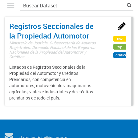
Registros Seccionales de
la Propiedad Automotor
csv
Ministerio de Justicia. Subsecretaría de Asuntos
zip
Registrales. Dirección Nacional de los Registros
Nacionales de la Propiedad del Automotor y
gráfico
Créditos ...
Listados de Registros Seccionales de la
Propiedad del Automotor y Créditos
Prendarios, con competencia en
automotores, motovehículos, maquinarias
agrícolas, viales e industriales y de créditos
prendarios de todo el país.
datosjusticia@jus.gov.ar