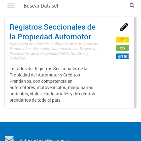
Registros Seccionales de
la Propiedad Automotor
csv
Ministerio de Justicia. Subsecretaría de Asuntos
zip
Registrales. Dirección Nacional de los Registros
Nacionales de la Propiedad del Automotor y
gráfico
Créditos ...
Listados de Registros Seccionales de la
Propiedad del Automotor y Créditos
Prendarios, con competencia en
automotores, motovehículos, maquinarias
agrícolas, viales e industriales y de créditos
prendarios de todo el país.
datosjusticia@jus.gov.ar