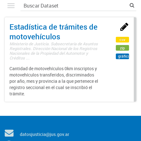
Estadística de trámites de
motovehículos
csv
Ministerio de Justicia. Subsecretaría de Asuntos
zip
Registrales. Dirección Nacional de los Registros
Nacionales de la Propiedad del Automotor y
gráfico
Créditos ...
Cantidad de motovehículos 0km inscriptos y
motovehículos transferidos, discriminados
por año, mes y provincia a la que pertenece el
registro seccional en el cual se inscribió el
trámite.
datosjusticia@jus.gov.ar