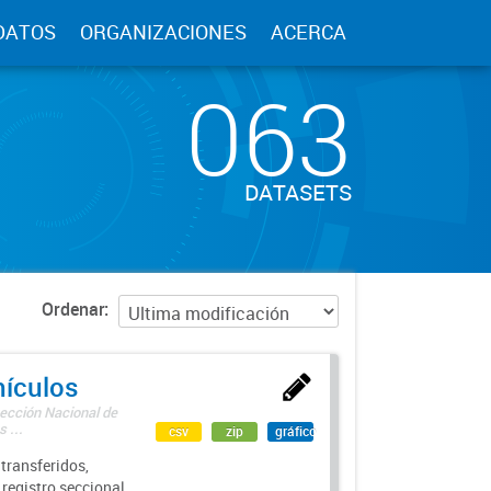
DATOS
ORGANIZACIONES
ACERCA
063
DATASETS
Ordenar
hículos
rección Nacional de
 ...
csv
zip
gráfico
transferidos,
 registro seccional