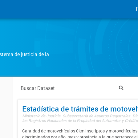
tema de justicia de la
Estadística de trámites de motove
Ministerio de Justicia. Subsecretaría de Asuntos Registrales. Di
los Registros Nacionales de la Propiedad del Automotor y Créditos
Cantidad de motovehículos 0km inscriptos y motovehículos 
discriminados por año, mes y provincia a la que pertenece el