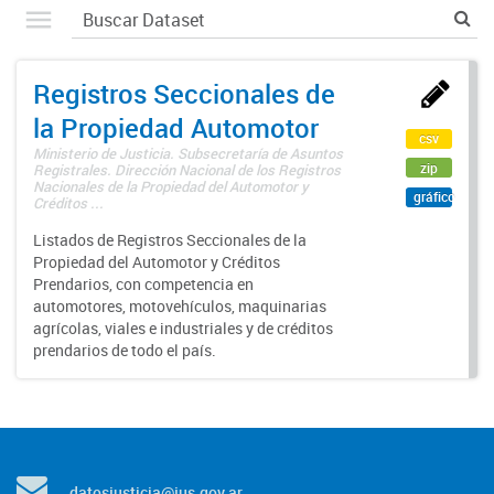
Registros Seccionales de
la Propiedad Automotor
csv
Ministerio de Justicia. Subsecretaría de Asuntos
zip
Registrales. Dirección Nacional de los Registros
Nacionales de la Propiedad del Automotor y
gráfico
Créditos ...
Listados de Registros Seccionales de la
Propiedad del Automotor y Créditos
Prendarios, con competencia en
automotores, motovehículos, maquinarias
agrícolas, viales e industriales y de créditos
prendarios de todo el país.
datosjusticia@jus.gov.ar