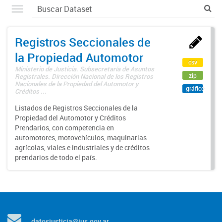
Registros Seccionales de
la Propiedad Automotor
csv
Ministerio de Justicia. Subsecretaría de Asuntos
zip
Registrales. Dirección Nacional de los Registros
Nacionales de la Propiedad del Automotor y
gráfico
Créditos ...
Listados de Registros Seccionales de la
Propiedad del Automotor y Créditos
Prendarios, con competencia en
automotores, motovehículos, maquinarias
agrícolas, viales e industriales y de créditos
prendarios de todo el país.
datosjusticia@jus.gov.ar