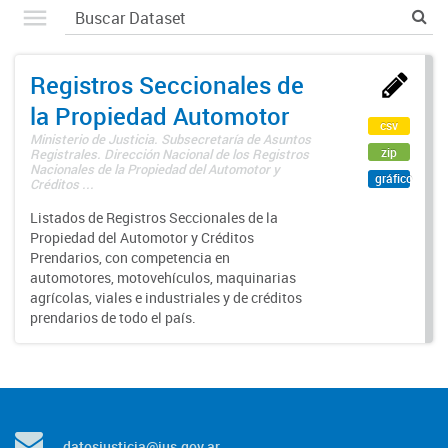
Registros Seccionales de
la Propiedad Automotor
csv
Ministerio de Justicia. Subsecretaría de Asuntos
zip
Registrales. Dirección Nacional de los Registros
Nacionales de la Propiedad del Automotor y
gráfico
Créditos ...
Listados de Registros Seccionales de la
Propiedad del Automotor y Créditos
Prendarios, con competencia en
automotores, motovehículos, maquinarias
agrícolas, viales e industriales y de créditos
prendarios de todo el país.
datosjusticia@jus.gov.ar