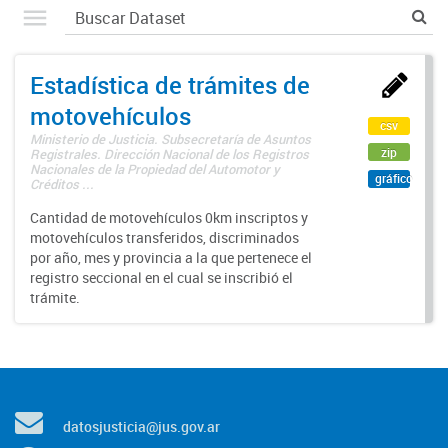
Estadística de trámites de
motovehículos
csv
Ministerio de Justicia. Subsecretaría de Asuntos
zip
Registrales. Dirección Nacional de los Registros
Nacionales de la Propiedad del Automotor y
gráfico
Créditos ...
Cantidad de motovehículos 0km inscriptos y
motovehículos transferidos, discriminados
por año, mes y provincia a la que pertenece el
registro seccional en el cual se inscribió el
trámite.
datosjusticia@jus.gov.ar