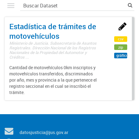
Estadística de trámites de
motovehículos
csv
Ministerio de Justicia. Subsecretaría de Asuntos
zip
Registrales. Dirección Nacional de los Registros
Nacionales de la Propiedad del Automotor y
gráfico
Créditos ...
Cantidad de motovehículos 0km inscriptos y
motovehículos transferidos, discriminados
por año, mes y provincia a la que pertenece el
registro seccional en el cual se inscribió el
trámite.
datosjusticia@jus.gov.ar