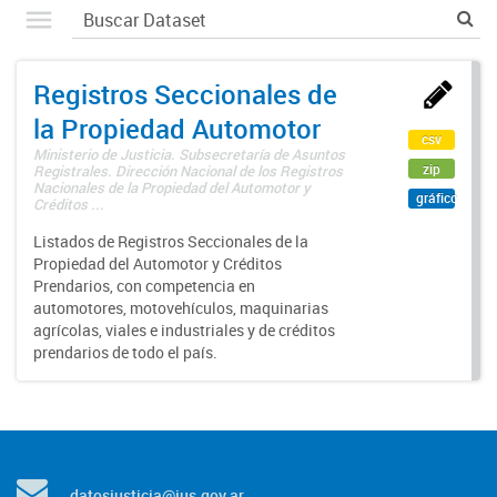
Registros Seccionales de
la Propiedad Automotor
csv
Ministerio de Justicia. Subsecretaría de Asuntos
zip
Registrales. Dirección Nacional de los Registros
Nacionales de la Propiedad del Automotor y
gráfico
Créditos ...
Listados de Registros Seccionales de la
Propiedad del Automotor y Créditos
Prendarios, con competencia en
automotores, motovehículos, maquinarias
agrícolas, viales e industriales y de créditos
prendarios de todo el país.
datosjusticia@jus.gov.ar