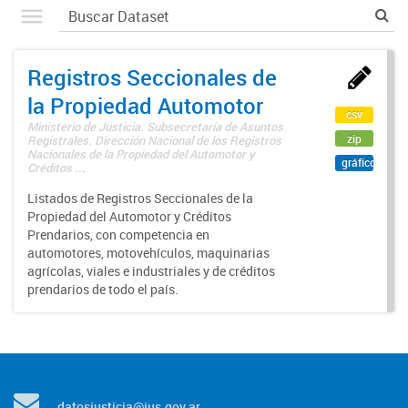
Registros Seccionales de
la Propiedad Automotor
csv
Ministerio de Justicia. Subsecretaría de Asuntos
zip
Registrales. Dirección Nacional de los Registros
Nacionales de la Propiedad del Automotor y
gráfico
Créditos ...
Listados de Registros Seccionales de la
Propiedad del Automotor y Créditos
Prendarios, con competencia en
automotores, motovehículos, maquinarias
agrícolas, viales e industriales y de créditos
prendarios de todo el país.
datosjusticia@jus.gov.ar