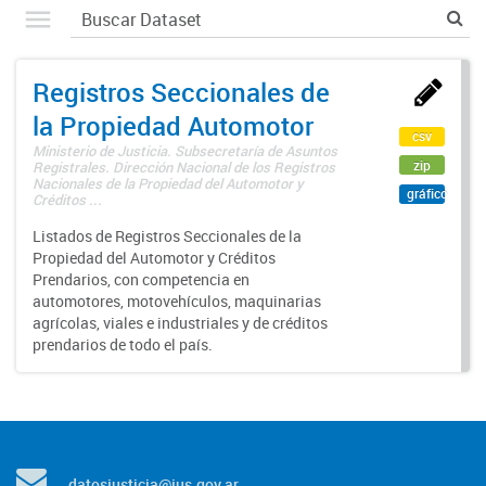
Registros Seccionales de
la Propiedad Automotor
csv
Ministerio de Justicia. Subsecretaría de Asuntos
zip
Registrales. Dirección Nacional de los Registros
Nacionales de la Propiedad del Automotor y
gráfico
Créditos ...
Listados de Registros Seccionales de la
Propiedad del Automotor y Créditos
Prendarios, con competencia en
automotores, motovehículos, maquinarias
agrícolas, viales e industriales y de créditos
prendarios de todo el país.
datosjusticia@jus.gov.ar