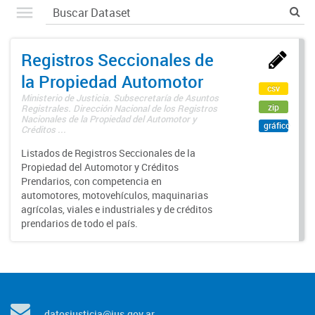
Registros Seccionales de
la Propiedad Automotor
csv
Ministerio de Justicia. Subsecretaría de Asuntos
zip
Registrales. Dirección Nacional de los Registros
Nacionales de la Propiedad del Automotor y
gráfico
Créditos ...
Listados de Registros Seccionales de la
Propiedad del Automotor y Créditos
Prendarios, con competencia en
automotores, motovehículos, maquinarias
agrícolas, viales e industriales y de créditos
prendarios de todo el país.
datosjusticia@jus.gov.ar