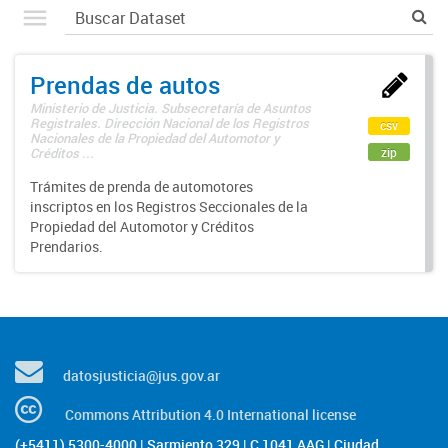
Prendas de autos
Ministerio de Justicia. Subsecretaría de Asuntos
Registrales. Dirección Nacional de los Registros
csv
Nacionales de la Propiedad del Automotor y
zip
Créditos ...
Trámites de prenda de automotores
inscriptos en los Registros Seccionales de la
Propiedad del Automotor y Créditos
Prendarios.
datosjusticia@jus.gov.ar
Commons Attribution 4.0 International license
(+5411) 5300-4000 | Sarmiento 329 | C 1041 AAG | Ciudad