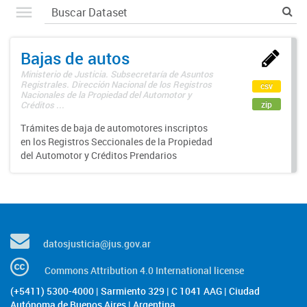
Bajas de autos
Ministerio de Justicia. Subsecretaría de Asuntos
Registrales. Dirección Nacional de los Registros
csv
Nacionales de la Propiedad del Automotor y
zip
Créditos ...
Trámites de baja de automotores inscriptos
en los Registros Seccionales de la Propiedad
del Automotor y Créditos Prendarios
datosjusticia@jus.gov.ar
Commons Attribution 4.0 International license
(+5411) 5300-4000 | Sarmiento 329 | C 1041 AAG | Ciudad
Autónoma de Buenos Aires | Argentina