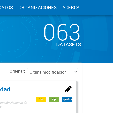
DATOS
ORGANIZACIONES
ACERCA
063
DATASETS
Ordenar
edad
csv
zip
gráfico
rección Nacional de
 ...