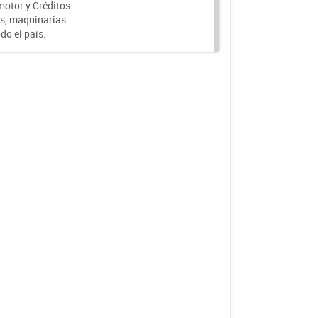
motor y Créditos
s, maquinarias
do el país.