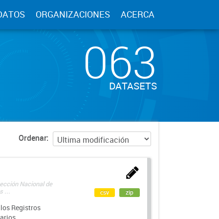
DATOS
ORGANIZACIONES
ACERCA
063
DATASETS
Ordenar
rección Nacional de
 ...
csv
zip
los Registros
arios.