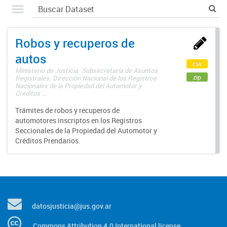
Robos y recuperos de
autos
csv
Ministerio de Justicia. Subsecretaría de Asuntos
zip
Registrales. Dirección Nacional de los Registros
Nacionales de la Propiedad del Automotor y
Créditos ...
Trámites de robos y recuperos de
automotores inscriptos en los Registros
Seccionales de la Propiedad del Automotor y
Créditos Prendarios.
datosjusticia@jus.gov.ar
Commons Attribution 4.0 International license