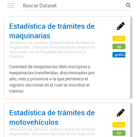
Estadística de trámites de
maquinarias
csv
Ministerio de Justicia. Subsecretaría de Asuntos
zip
Registrales. Dirección Nacional de los Registros
Nacionales de la Propiedad del Automotor y
gráfico
Créditos ...
Cantidad de maquinarias 0km inscriptas y
maquinarias transferidas, discriminadas por
año, mes y provincia a la que pertenece el
registro seccional en el cual se inscribió el
trámite.
Estadística de trámites de
motovehículos
csv
Ministerio de Justicia. Subsecretaría de Asuntos
zip
Registrales. Dirección Nacional de los Registros