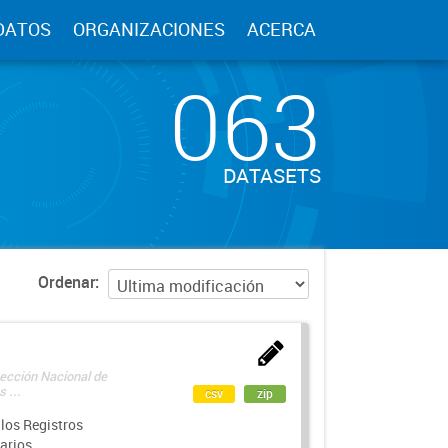
DATOS
ORGANIZACIONES
ACERCA
063
DATASETS
Ordenar
rección Nacional de
 ...
csv
zip
los Registros
arios.