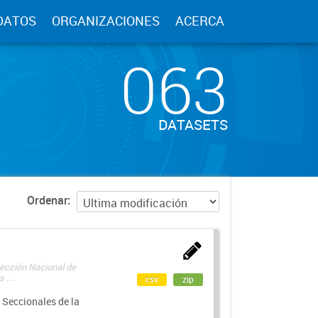
DATOS
ORGANIZACIONES
ACERCA
063
DATASETS
Ordenar
rección Nacional de
 ...
csv
zip
 Seccionales de la