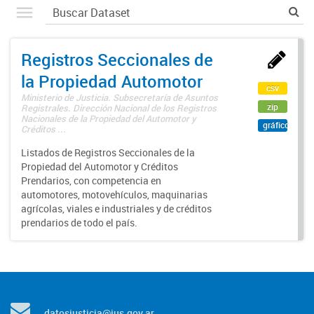
Registros Seccionales de
la Propiedad Automotor
csv
Ministerio de Justicia. Subsecretaría de Asuntos
zip
Registrales. Dirección Nacional de los Registros
Nacionales de la Propiedad del Automotor y
gráfico
Créditos ...
Listados de Registros Seccionales de la
Propiedad del Automotor y Créditos
Prendarios, con competencia en
automotores, motovehículos, maquinarias
agrícolas, viales e industriales y de créditos
prendarios de todo el país.
datosjusticia@jus.gov.ar