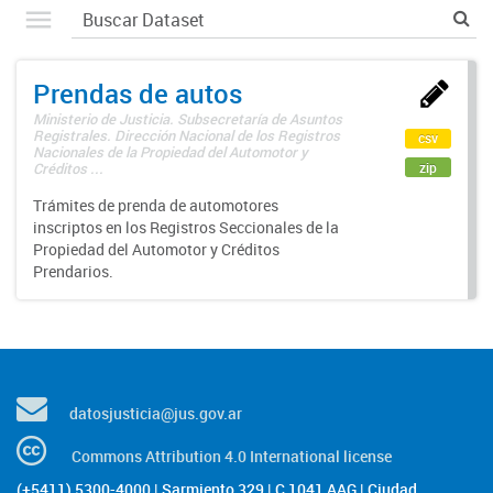
Prendas de autos
Ministerio de Justicia. Subsecretaría de Asuntos
Registrales. Dirección Nacional de los Registros
csv
Nacionales de la Propiedad del Automotor y
zip
Créditos ...
Trámites de prenda de automotores
inscriptos en los Registros Seccionales de la
Propiedad del Automotor y Créditos
Prendarios.
datosjusticia@jus.gov.ar
Commons Attribution 4.0 International license
(+5411) 5300-4000 | Sarmiento 329 | C 1041 AAG | Ciudad