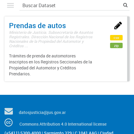
Prendas de autos
Ministerio de Justicia. Subsecretaría de Asuntos
Registrales. Dirección Nacional de los Registros
csv
Nacionales de la Propiedad del Automotor y
zip
Créditos ...
Trámites de prenda de automotores
inscriptos en los Registros Seccionales de la
Propiedad del Automotor y Créditos
Prendarios.
datosjusticia@jus.gov.ar
Commons Attribution 4.0 International license
(+5411) 5300-4000 | Sarmiento 329 | C 1041 AAG | Ciudad