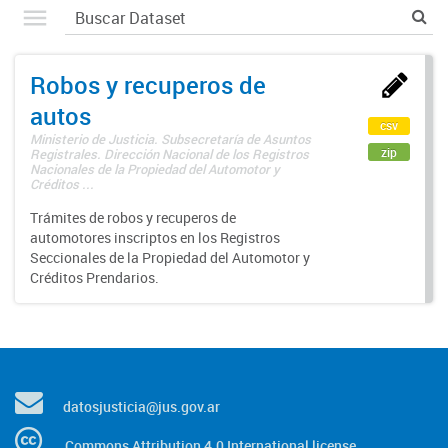
Robos y recuperos de
autos
csv
Ministerio de Justicia. Subsecretaría de Asuntos
zip
Registrales. Dirección Nacional de los Registros
Nacionales de la Propiedad del Automotor y
Créditos ...
Trámites de robos y recuperos de
automotores inscriptos en los Registros
Seccionales de la Propiedad del Automotor y
Créditos Prendarios.
datosjusticia@jus.gov.ar
Commons Attribution 4.0 International license