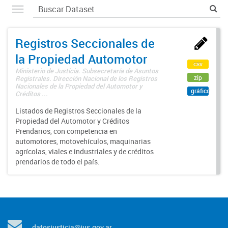
Registros Seccionales de
la Propiedad Automotor
csv
Ministerio de Justicia. Subsecretaría de Asuntos
zip
Registrales. Dirección Nacional de los Registros
Nacionales de la Propiedad del Automotor y
gráfico
Créditos ...
Listados de Registros Seccionales de la
Propiedad del Automotor y Créditos
Prendarios, con competencia en
automotores, motovehículos, maquinarias
agrícolas, viales e industriales y de créditos
prendarios de todo el país.
datosjusticia@jus.gov.ar