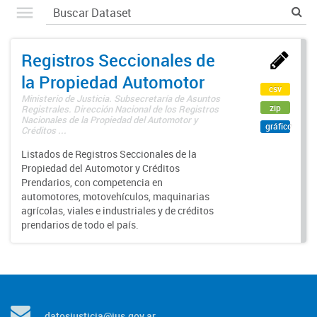
Registros Seccionales de
la Propiedad Automotor
csv
Ministerio de Justicia. Subsecretaría de Asuntos
zip
Registrales. Dirección Nacional de los Registros
Nacionales de la Propiedad del Automotor y
gráfico
Créditos ...
Listados de Registros Seccionales de la
Propiedad del Automotor y Créditos
Prendarios, con competencia en
automotores, motovehículos, maquinarias
agrícolas, viales e industriales y de créditos
prendarios de todo el país.
datosjusticia@jus.gov.ar