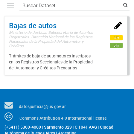
Bajas de autos
Ministerio de Justicia. Subsecretaría de Asuntos
Registrales. Dirección Nacional de los Registros
csv
Nacionales de la Propiedad del Automotor y
zip
Créditos ...
Trámites de baja de automotores inscriptos
en los Registros Seccionales de la Propiedad
del Automotor y Créditos Prendarios
datosjusticia@jus.gov.ar
Commons Attribution 4.0 International license
(+5411) 5300-4000 | Sarmiento 329 | C 1041 AAG | Ciudad
Autónoma de Buenos Aires | Argentina