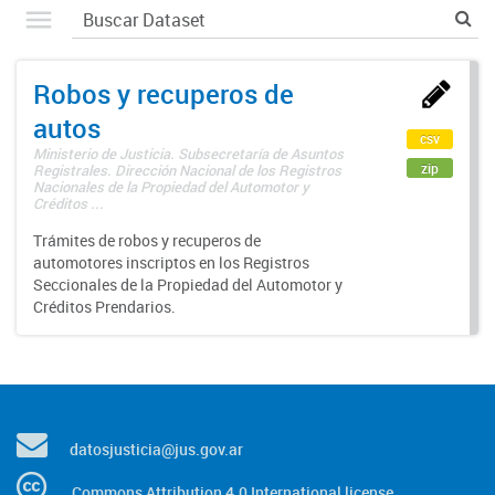
Robos y recuperos de
autos
csv
Ministerio de Justicia. Subsecretaría de Asuntos
zip
Registrales. Dirección Nacional de los Registros
Nacionales de la Propiedad del Automotor y
Créditos ...
Trámites de robos y recuperos de
automotores inscriptos en los Registros
Seccionales de la Propiedad del Automotor y
Créditos Prendarios.
datosjusticia@jus.gov.ar
Commons Attribution 4.0 International license