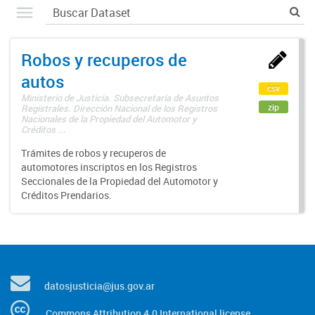
Robos y recuperos de
autos
csv
Ministerio de Justicia. Subsecretaría de Asuntos
zip
Registrales. Dirección Nacional de los Registros
Nacionales de la Propiedad del Automotor y
Créditos ...
Trámites de robos y recuperos de
automotores inscriptos en los Registros
Seccionales de la Propiedad del Automotor y
Créditos Prendarios.
datosjusticia@jus.gov.ar
Commons Attribution 4.0 International license