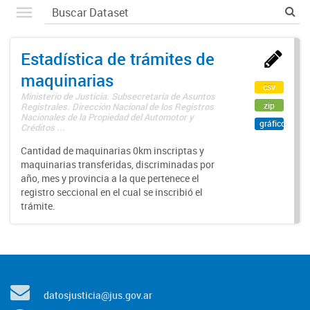
Estadística de trámites de
maquinarias
csv
Ministerio de Justicia. Subsecretaría de Asuntos
zip
Registrales. Dirección Nacional de los Registros
Nacionales de la Propiedad del Automotor y
gráfico
Créditos ...
Cantidad de maquinarias 0km inscriptas y
maquinarias transferidas, discriminadas por
año, mes y provincia a la que pertenece el
registro seccional en el cual se inscribió el
trámite.
datosjusticia@jus.gov.ar