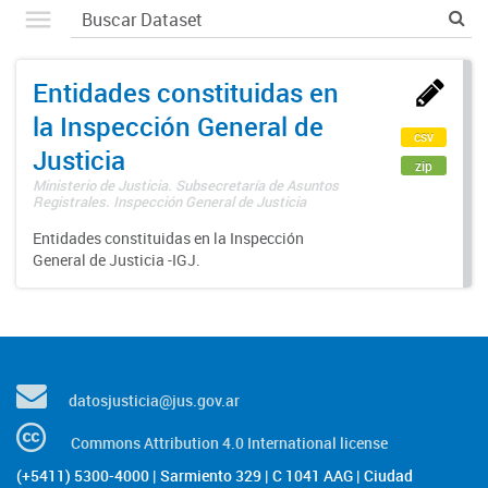
Entidades constituidas en
la Inspección General de
csv
Justicia
zip
Ministerio de Justicia. Subsecretaría de Asuntos
Registrales. Inspección General de Justicia
Entidades constituidas en la Inspección
General de Justicia -IGJ.
datosjusticia@jus.gov.ar
Commons Attribution 4.0 International license
(+5411) 5300-4000 | Sarmiento 329 | C 1041 AAG | Ciudad