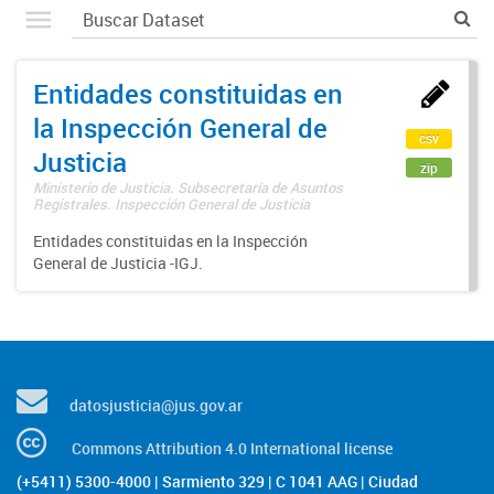
Entidades constituidas en
la Inspección General de
csv
Justicia
zip
Ministerio de Justicia. Subsecretaría de Asuntos
Registrales. Inspección General de Justicia
Entidades constituidas en la Inspección
General de Justicia -IGJ.
datosjusticia@jus.gov.ar
Commons Attribution 4.0 International license
(+5411) 5300-4000 | Sarmiento 329 | C 1041 AAG | Ciudad