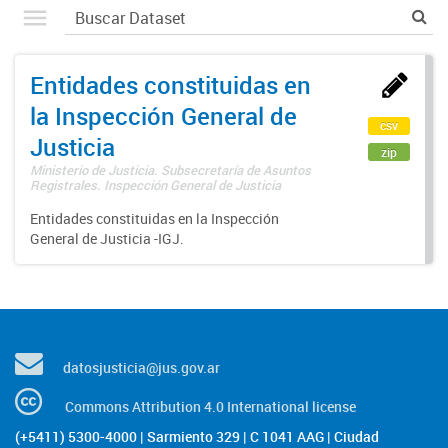
Entidades constituidas en
la Inspección General de
csv
Justicia
zip
Ministerio de Justicia. Subsecretaría de Asuntos
Registrales. Inspección General de Justicia
Entidades constituidas en la Inspección
General de Justicia -IGJ.
datosjusticia@jus.gov.ar
Commons Attribution 4.0 International license
(+5411) 5300-4000 | Sarmiento 329 | C 1041 AAG | Ciudad