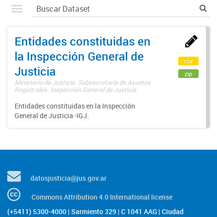
Entidades constituidas en
la Inspección General de
csv
Justicia
zip
Ministerio de Justicia. Subsecretaría de Asuntos
Registrales. Inspección General de Justicia
Entidades constituidas en la Inspección
General de Justicia -IGJ.
datosjusticia@jus.gov.ar
Commons Attribution 4.0 International license
(+5411) 5300-4000 | Sarmiento 329 | C 1041 AAG | Ciudad