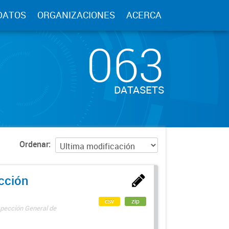
DATOS
ORGANIZACIONES
ACERCA
063
DATASETS
Ordenar
ección
csv
zip
spección General de